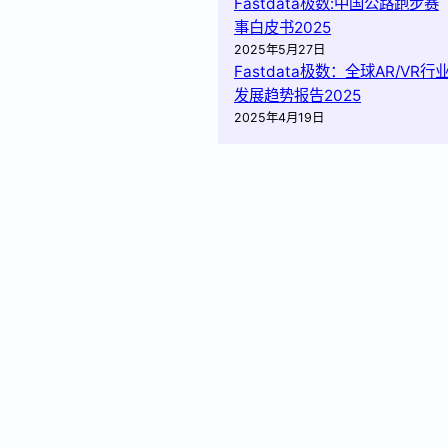
Fastdata极数:中国公路跑步赛
事白皮书2025
2025年5月27日
Fastdata极数：全球AR/VR行
发展趋势报告2025
2025年4月19日