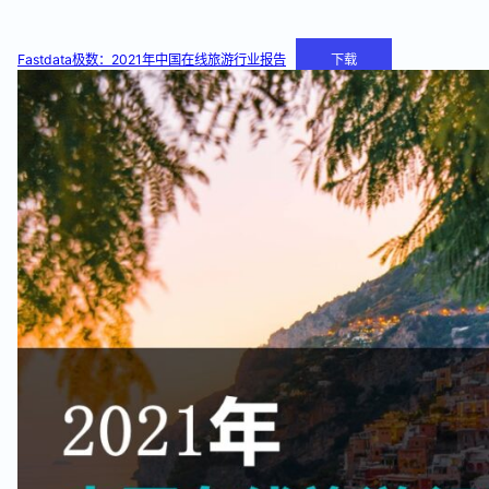
Fastdata极数：2021年中国在线旅游行业报告
下载