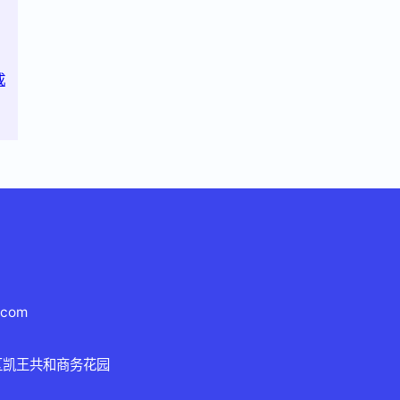
成
.com
区凯王共和商务花园