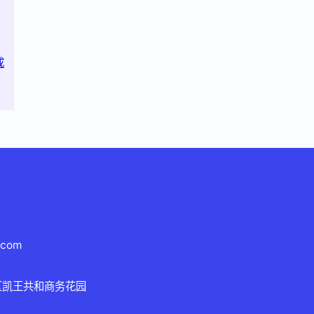
成
.com
区凯王共和商务花园