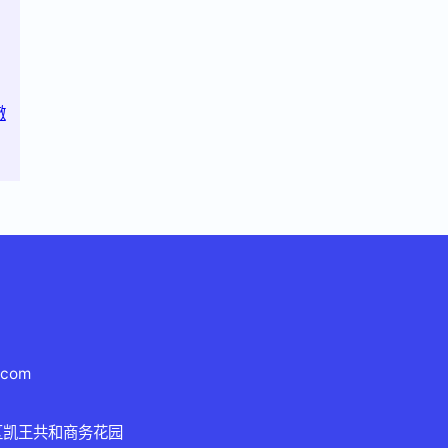
澈
.com
区凯王共和商务花园