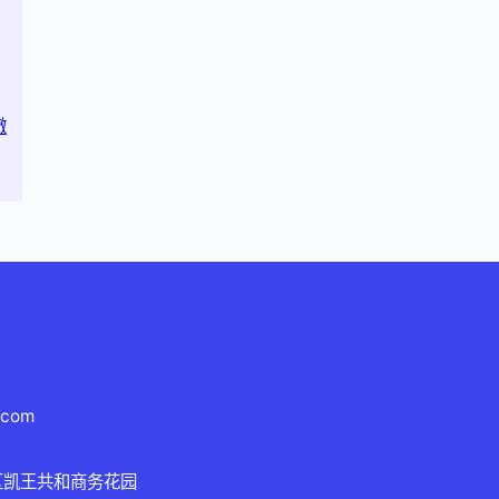
澈
.com
区凯王共和商务花园