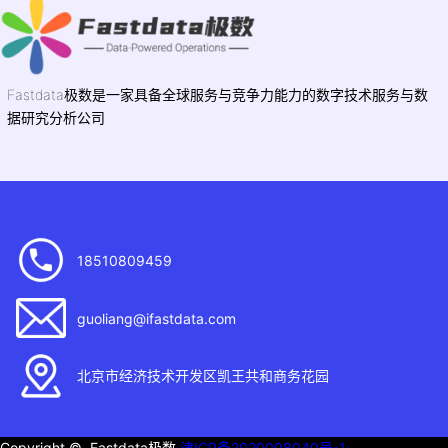
Fastdata极数是一家具备全球服务与竞争力能力的数字技术服务与数
据研究分析公司
18510809459
guoliang@ifastdata.com
北京市经济技术开发区凯王共和商务花园
Copyright © Fastdata极数
津ICP备2020008040号-1