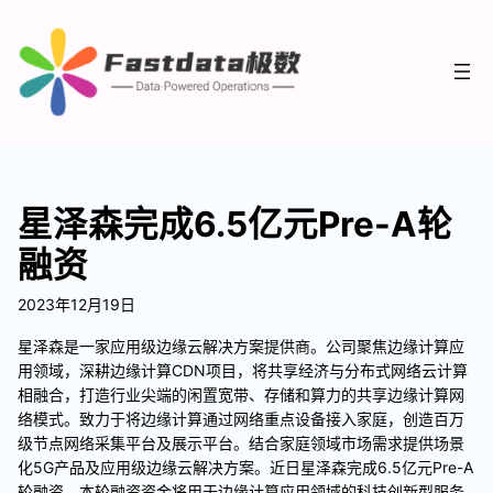
星泽森完成6.5亿元Pre-A轮
融资
2023年12月19日
星泽森是一家应用级边缘云解决方案提供商。公司聚焦边缘计算应
用领域，深耕边缘计算CDN项目，将共享经济与分布式网络云计算
相融合，打造行业尖端的闲置宽带、存储和算力的共享边缘计算网
络模式。致力于将边缘计算通过网络重点设备接入家庭，创造百万
级节点网络采集平台及展示平台。结合家庭领域市场需求提供场景
化5G产品及应用级边缘云解决方案。近日星泽森完成6.5亿元Pre-A
轮融资，本轮融资资金将用于边缘计算应用领域的科技创新型服务