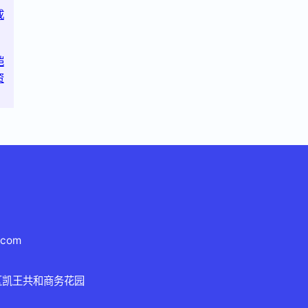
成
恺
资
.com
区凯王共和商务花园