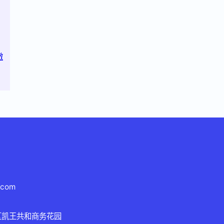
澈
.com
区凯王共和商务花园