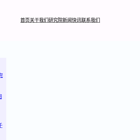
首页
关于我们
研究院
新闻快讯
联系我们
完
图
千