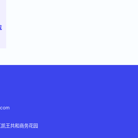
成
.com
区凯王共和商务花园