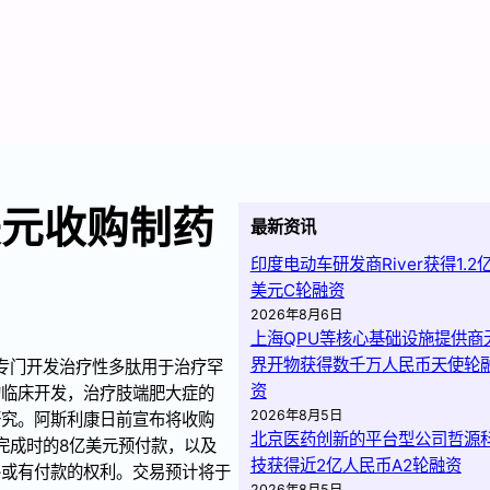
美元收购制药
最新资讯
印度电动车研发商River获得1.2
美元C轮融资
2026年8月6日
上海QPU等核心基础设施提供商
界开物获得数千万人民币天使轮
商，专门开发治疗性多肽用于治疗罕
资
1的临床开发，治疗肢端肥大症的
2026年8月5日
的研究。阿斯利康日前宣布将收购
北京医药创新的平台型公司哲源
交易完成时的8亿美元预付款，以及
技获得近2亿人民币A2轮融资
元额外或有付款的权利。交易预计将于
2026年8月5日