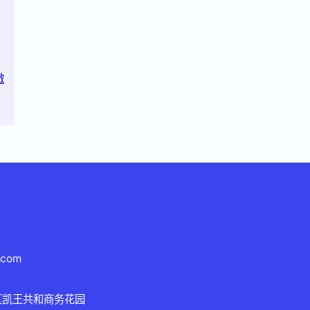
澈
.com
区凯王共和商务花园