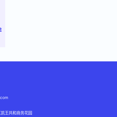
澈
.com
区凯王共和商务花园