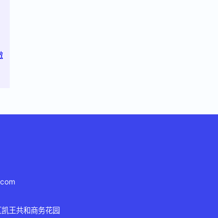
澈
.com
区凯王共和商务花园