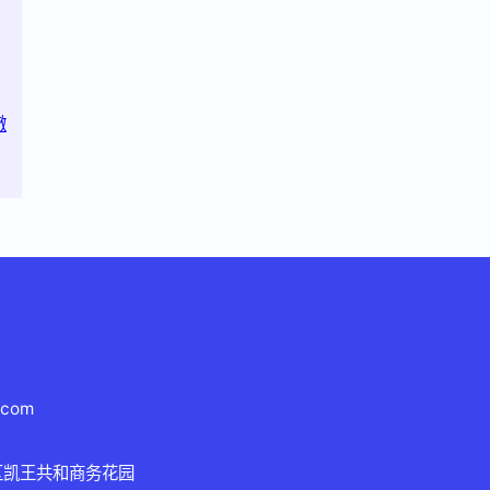
澈
.com
区凯王共和商务花园