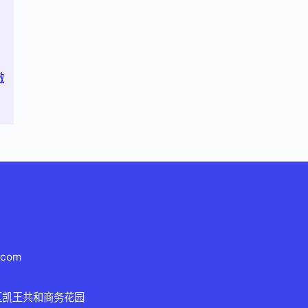
澈
.com
区凯王共和商务花园