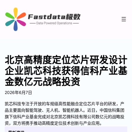
北京高精度定位芯片研发设计
企业凯芯科技获得信科产业基
金数亿元战略投资
2026年6月7日
凯芯科技专注于开放的车规级高性能融合定位芯片平台的研发，产
品主要面向智能驾驶、无人机、智能机器人。近日，中国信科集团
旗下信科产业基金完成对北京凯芯微科技有限公司数亿元的战略投
资，双方将携手推动高精度定位技术创新与产业应用。