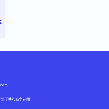
成
.com
区凯王共和商务花园