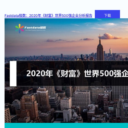
Fastdata极数：2020年《财富》世界500强企业分析报告
下载