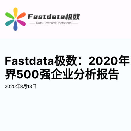
Fastdata极数：202
界500强企业分析报告
2020年8月13日