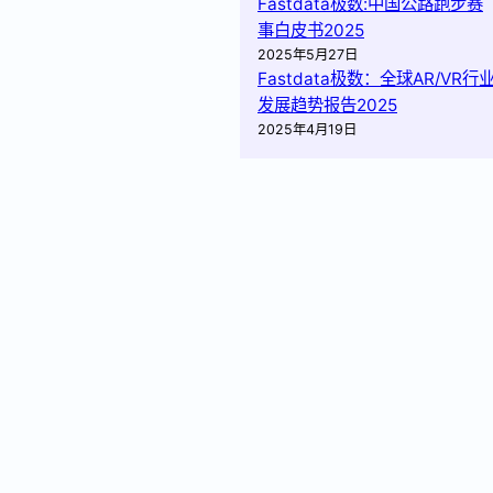
Fastdata极数:中国公路跑步赛
事白皮书2025
2025年5月27日
Fastdata极数：全球AR/VR行
发展趋势报告2025
2025年4月19日