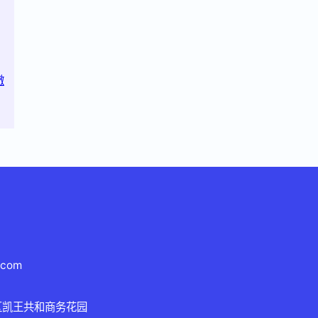
澈
.com
区凯王共和商务花园