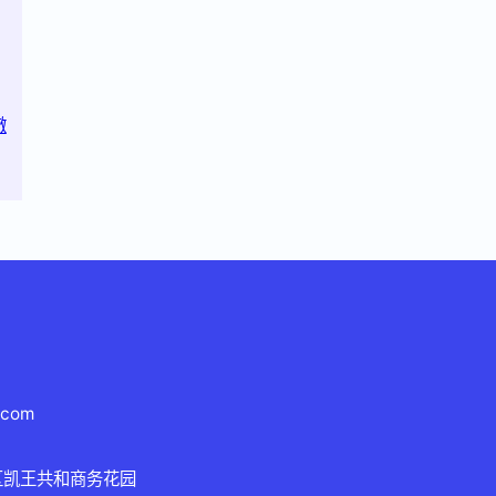
澈
.com
区凯王共和商务花园