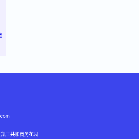
澈
.com
区凯王共和商务花园