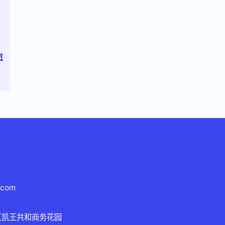
澈
.com
区凯王共和商务花园