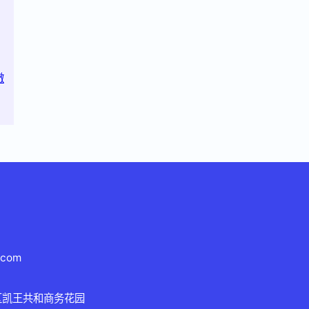
澈
.com
区凯王共和商务花园