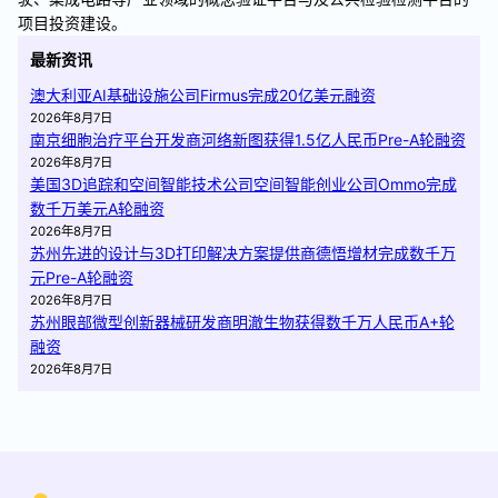
项目投资建设。
最新资讯
澳大利亚AI基础设施公司Firmus完成20亿美元融资
2026年8月7日
南京细胞治疗平台开发商河络新图获得1.5亿人民币Pre-A轮融资
2026年8月7日
美国3D追踪和空间智能技术公司空间智能创业公司Ommo完成
数千万美元A轮融资
2026年8月7日
苏州先进的设计与3D打印解决方案提供商德悟增材完成数千万
元Pre-A轮融资
2026年8月7日
苏州眼部微型创新器械研发商明澈生物获得数千万人民币A+轮
融资
2026年8月7日