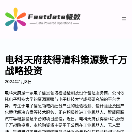
电科天府获得清科策源数千万
战略投资
2024年1月8日
电科天府是一家电子信息领域检验检测及设计验证服务商，公司依
托电子科技大学的资源禀赋与电子科技大学成都研究院的平台优
势，专注于电子信息领域内细分产业的检验检测、设计验证及国产
化替代解决方案等技术服务，正在积极推进工业机器人、智能网联
汽车等概念验证平台的项目建设。近日，电科天府获得清科策源数
千万战略投资，本轮融资将主要用于公司在工业机器人、无人驾
驶、集成电路等产业领域的概念验证平台与及公共检验检测平台的