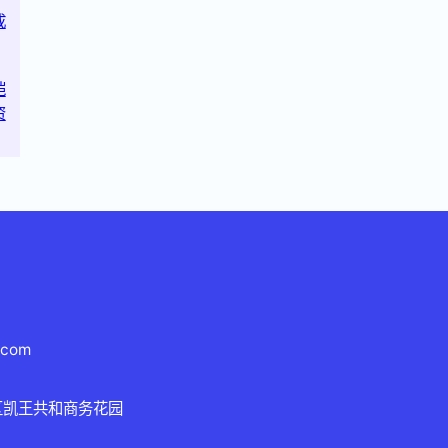
成
恺
资
.com
区凯王共和商务花园