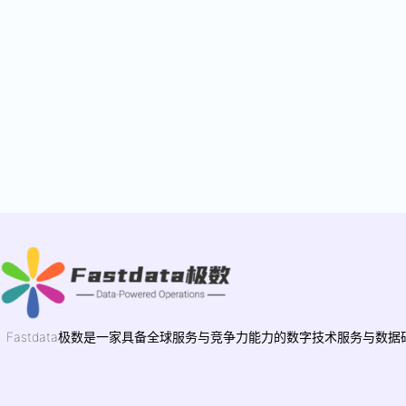
Fastdata极数是一家具备全球服务与竞争力能力的数字技术服务与数