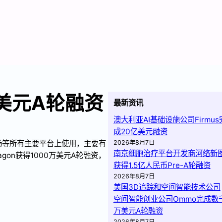
0万美元A轮融资
最新资讯
澳大利亚AI基础设施公司Firmus
成20亿美元融资
市场等所有主要平台上使用，主要有
2026年8月7日
南京细胞治疗平台开发商河络新
agon获得1000万美元A轮融资，
获得1.5亿人民币Pre-A轮融资
2026年8月7日
美国3D追踪和空间智能技术公司
空间智能创业公司Ommo完成数
万美元A轮融资
2026年8月7日