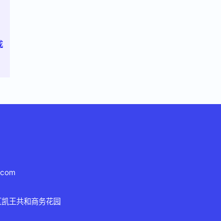
成
.com
区凯王共和商务花园