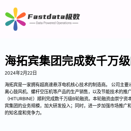
海拓宾集团完成数千万级
2024年2月22日
海拓宾是一家拥有超高速悬浮电机核心技术的制造商。 公司主要
离心鼓风机、螺杆空压机等产品的生产销售，以及节能技术的推
（HITURBINE）顺利完成数千万级B轮融资。本轮融资由崇宁
宾集团的业务规模，加大研发投入；同时，进一步加强市场推广
的知名度和竞争力。