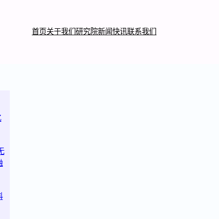
首页
关于我们
研究院
新闻快讯
联系我们
亿
无
融
科