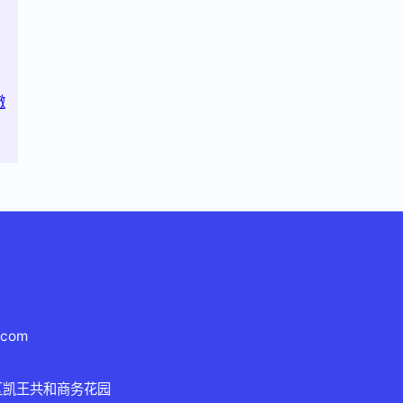
澈
.com
区凯王共和商务花园