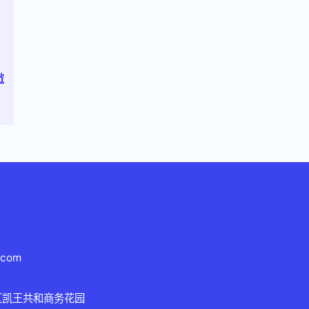
澈
.com
区凯王共和商务花园