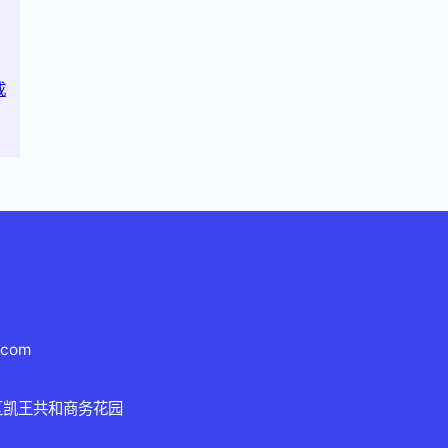
成
.com
区凯王共和商务花园