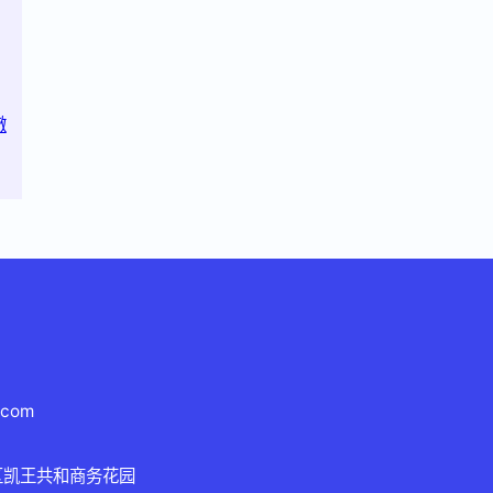
澈
.com
区凯王共和商务花园