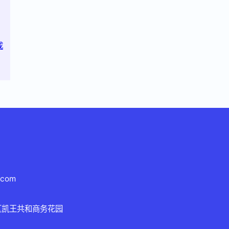
成
.com
区凯王共和商务花园