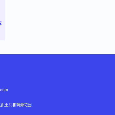
成
.com
区凯王共和商务花园