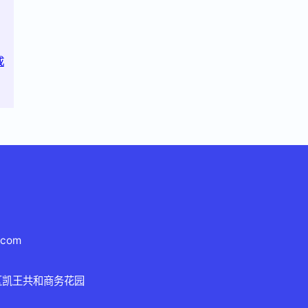
成
.com
区凯王共和商务花园