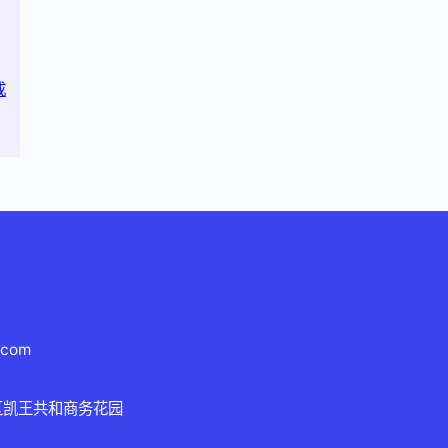
成
.com
区凯王共和商务花园