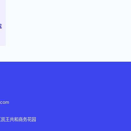
成
.com
区凯王共和商务花园