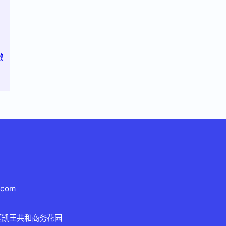
澈
.com
区凯王共和商务花园