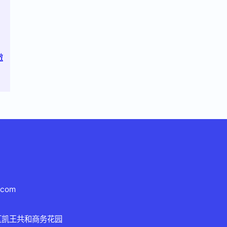
澈
.com
区凯王共和商务花园