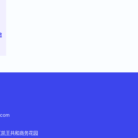
澈
.com
区凯王共和商务花园