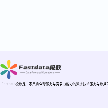
Fastdata极数是一家具备全球服务与竞争力能力的数字技术服务与数