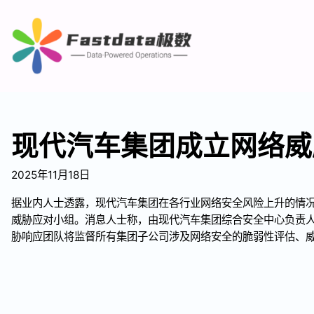
现代汽车集团成立网络威
2025年11月18日
据业内人士透露，现代汽车集团在各行业网络安全风险上升的情
威胁应对小组。消息人士称，由现代汽车集团综合安全中心负责人Yan
胁响应团队将监督所有集团子公司涉及网络安全的脆弱性评估、