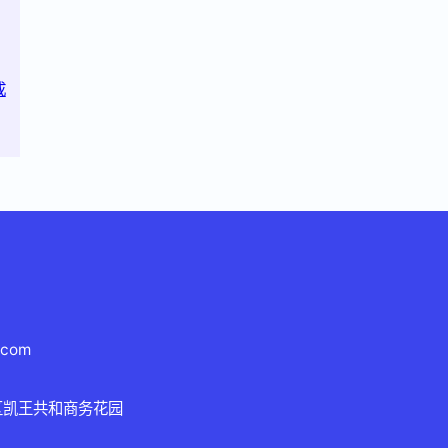
成
.com
区凯王共和商务花园