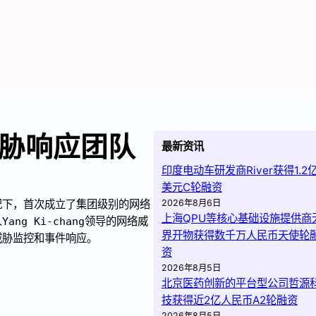
胁响应团队
最新资讯
印度电动车研发商River获得1.2
美元C轮融资
2026年8月6日
况下，首次成立了集团级别的网络
上海QPU等核心基础设施提供商
g Ki-chang领导的网络威
界开物获得数千万人民币天使轮
威胁监控和事件响应。
资
2026年8月5日
北京医药创新的平台型公司哲源
技获得近2亿人民币A2轮融资
2026年8月5日