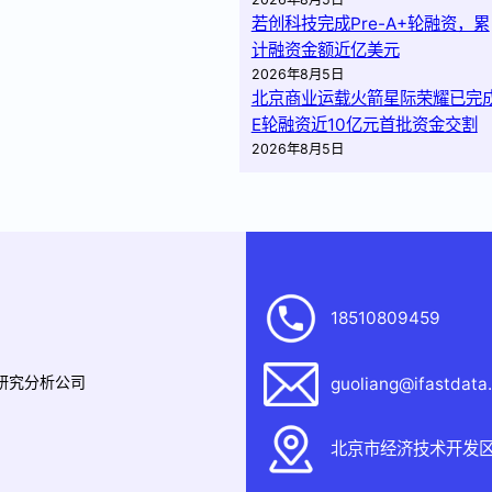
若创科技完成Pre-A+轮融资，累
计融资金额近亿美元
2026年8月5日
北京商业运载火箭星际荣耀已完
E轮融资近10亿元首批资金交割
2026年8月5日
18510809459
据研究分析公司
guoliang@ifastdata
北京市经济技术开发