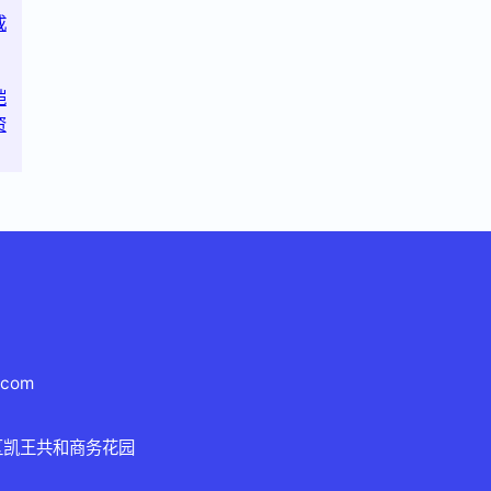
成
恺
资
.com
区凯王共和商务花园