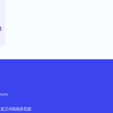
澈
.com
区凯王共和商务花园