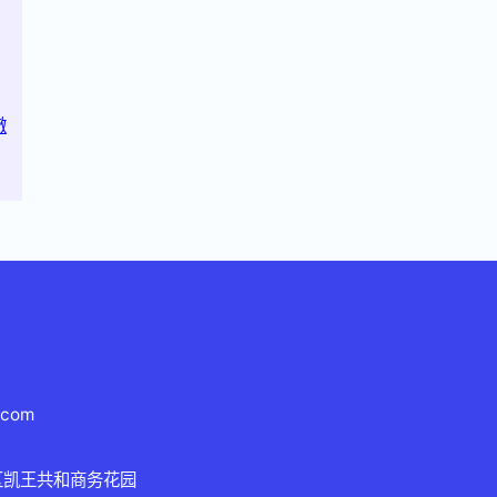
澈
.com
区凯王共和商务花园